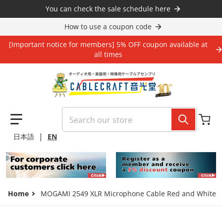
Skip to content
You can check the sale schedule here
How to use a coupon code
[Important notice for members] 5% OFF coupon available at
all times
Search our store
|
日本語
EN
Home
MOGAMI 2549 XLR Microphone Cable Red and White P