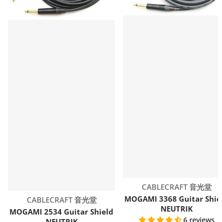
Vendor:
CABLECRAFT 音光堂
MOGAMI 3368 Guitar Shie
Vendor:
CABLECRAFT 音光堂
NEUTRIK
MOGAMI 2534 Guitar Shield
6 reviews
NEUTRIK