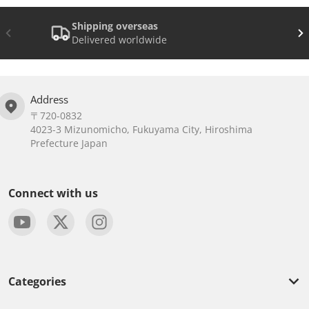
Shipping overseas
Delivered worldwide
Address
〒720-0832
4023-3 Mizunomicho, Fukuyama City, Hiroshima
Prefecture Japan
Connect with us
Categories