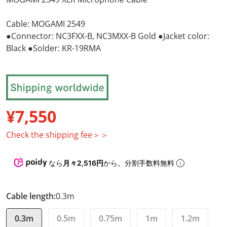
Cable: MOGAMI 2549
●Connector: NC3FXX-B, NC3MXX-B Gold ●Jacket color:
Black ●Solder: KR-19RMA
¥7,550
Regular price
Check the shipping fee＞＞
なら
月々2,516円
から。分割手数料無料
Cable length:
0.3m
0.3m
0.5m
0.75m
1m
1.2m