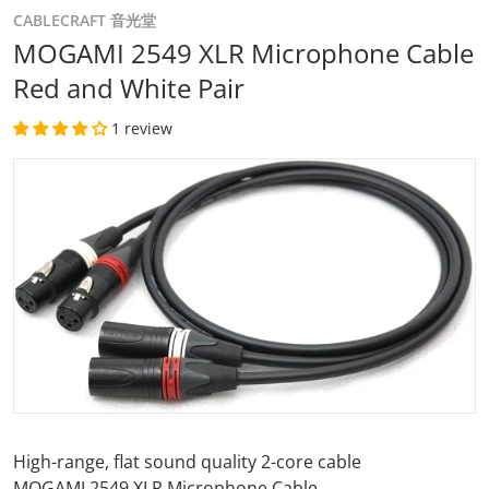
CABLECRAFT 音光堂
MOGAMI 2549 XLR Microphone Cable
Red and White Pair
1 review
files/51rSNwHE0iL._AC_SL1381.jpg
Open media 1 in gallery view
High-range, flat sound quality 2-core cable
MOGAMI 2549 XLR Microphone Cable