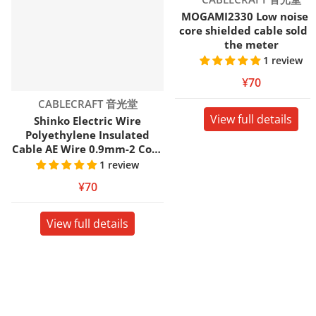
MOGAMI2330 Low noise 1
core shielded cable sold 
the meter
1 review
¥70
Vendor:
CABLECRAFT 音光堂
View full details
Shinko Electric Wire
Polyethylene Insulated
Cable AE Wire 0.9mm-2 Core
m/Sold by the meter
1 review
¥70
View full details