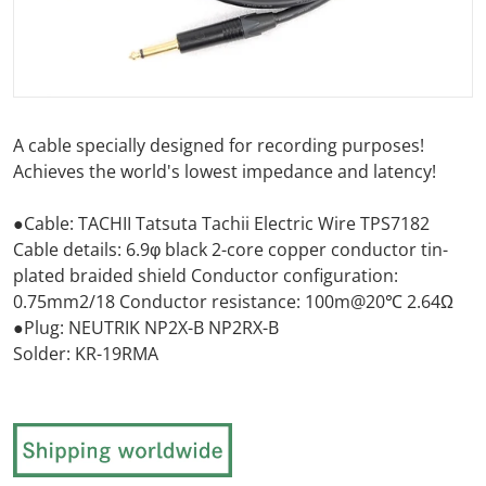
A cable specially designed for recording purposes!
Achieves the world's lowest impedance and latency!
●Cable: TACHII Tatsuta Tachii Electric Wire TPS7182
Cable details: 6.9φ black 2-core
copper conductor
tin-
plated braided shield Conductor configuration:
0.75mm2/18 Conductor resistance: 100m@20℃ 2.64Ω
●Plug: NEUTRIK NP2X-B NP2RX-B
Solder: KR-19RMA