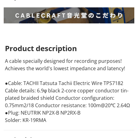
Product
description
A cable specially designed for recording purposes!
Achieves the world's lowest impedance and latency!
●Cable: TACHII Tatsuta Tachii Electric Wire TPS7182
Cable details: 6.9φ black 2-core
copper conductor
tin-
plated braided shield Conductor configuration:
0.75mm2/18 Conductor resistance: 100m@20℃ 2.64Ω
●Plug: NEUTRIK NP2X-B NP2RX-B
Solder: KR-19RMA