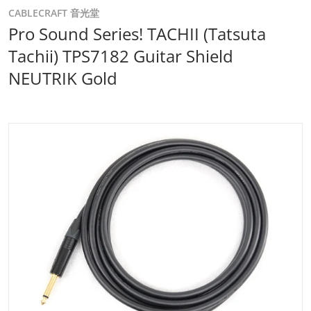
CABLECRAFT 音光堂
Pro Sound Series! TACHII (Tatsuta
Tachii) TPS7182 Guitar Shield
NEUTRIK Gold
files/000000000638_5E2AbOB.jpg
Open media 1 in gallery view