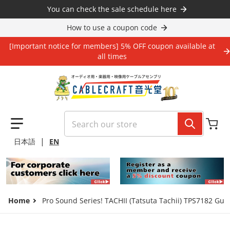
Skip to content
You can check the sale schedule here
How to use a coupon code
[Important notice for members] 5% OFF coupon available at
all times
Search our store
|
日本語
EN
Home
Pro Sound Series! TACHII (Tatsuta Tachii) TPS7182 Gui