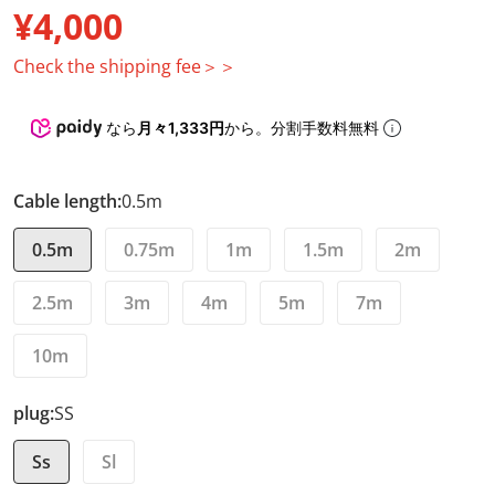
¥4,000
Regular price
Check the shipping fee＞＞
なら
月々1,333円
から。分割手数料無料
Cable length:
0.5m
0.5m
0.75m
1m
1.5m
2m
2.5m
3m
4m
5m
7m
10m
plug:
SS
Ss
Sl