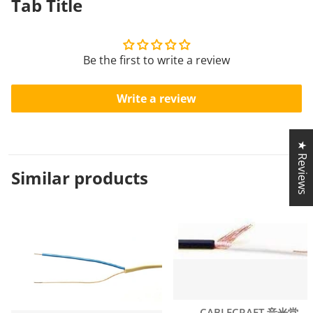
Tab
Title
Be the first to write a review
Write a review
★ Reviews
Similar
products
Vendor:
CABLECRAFT 音光堂