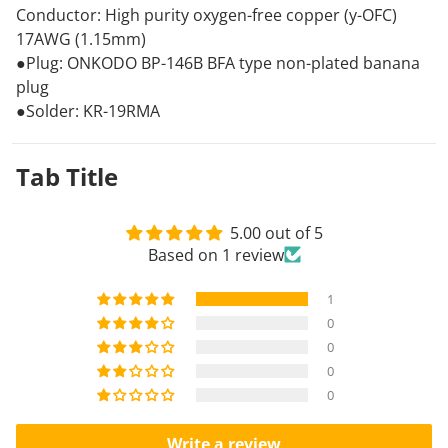
Conductor: High purity oxygen-free copper (y-OFC)
17AWG (1.15mm)
●Plug: ONKODO BP-146B BFA type non-plated banana
plug
●Solder: KR-19RMA
Tab
Title
5.00 out of 5
Based on 1 review
1
0
0
0
0
Write a review