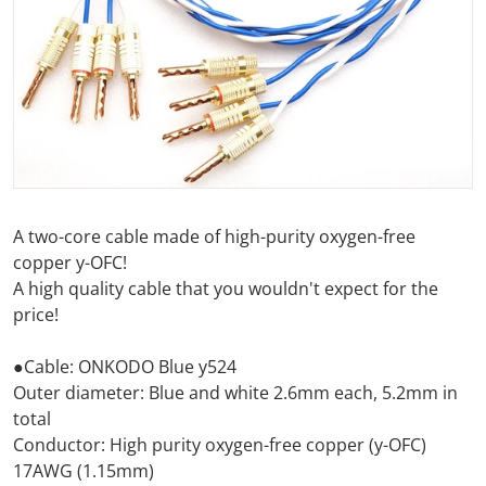
A two-core cable made of high-purity oxygen-free
copper y-OFC!
A high quality cable that you wouldn't expect for the
price!
●Cable: ONKODO Blue y524
Outer diameter: Blue and white 2.6mm each, 5.2mm in
total
Conductor: High purity oxygen-free copper (y-OFC)
17AWG (1.15mm)