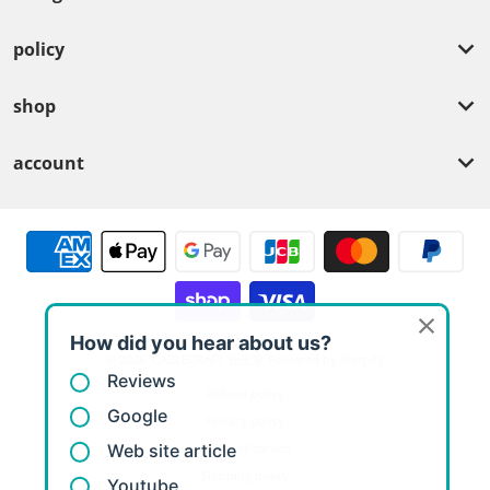
policy
shop
account
Payment methods
© 2026,
CABLECRAFT 音光堂
Powered by Shopify
Refund policy
Privacy policy
Terms of service
Shipping policy