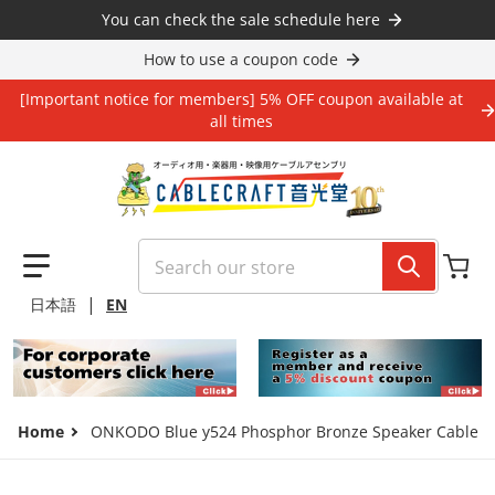
Skip to content
You can check the sale schedule here
How to use a coupon code
[Important notice for members] 5% OFF coupon available at
all times
Search our store
|
日本語
EN
Home
ONKODO Blue y524 Phosphor Bronze Speaker Cable wit