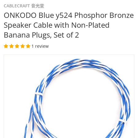
CABLECRAFT 音光堂
ONKODO Blue y524 Phosphor Bronze
Speaker Cable with Non-Plated
Banana Plugs, Set of 2
1 review
files/y524-bp-146b.jpg
Open media 1 in gallery view