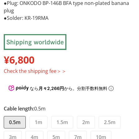
●Plug: ONKODO BP-146B BFA type non-plated banana
plug
●Solder: KR-19RMA
¥6,800
Regular price
Check the shipping fee＞＞
なら
月々2,266円
から。分割手数料無料
Cable length:
0.5m
0.5m
1m
1.5m
2m
2.5m
3m
4m
5m
7m
10m