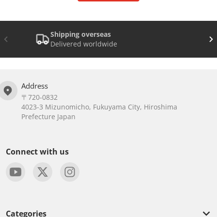
Shipping overseas
Delivered worldwide
Address
〒720-0832
4023-3 Mizunomicho, Fukuyama City, Hiroshima
Prefecture Japan
Connect with us
Categories