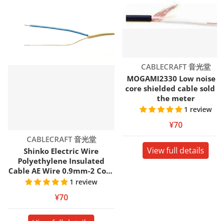
Vendor:
CABLECRAFT 音光堂
MOGAMI2330 Low noise 1
core shielded cable sold 
the meter
1 review
¥70
Vendor:
CABLECRAFT 音光堂
View full details
Shinko Electric Wire
Polyethylene Insulated
Cable AE Wire 0.9mm-2 Core
m/Sold by the meter
1 review
¥70